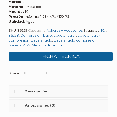
Marca:
RoalFlux
Material:
Metálico
Medida:
1/2″
Presión máxima:
1,034 kPa / 150 PSI
Utilidad:
Agua
SKU:
36229
Categoría:
Válvulas y Accesorios
Etiquetas:
1/2"
,
36228
,
Compresión
,
Llave
,
Llave ángular
,
Llave angular
compresión
,
Llave ángulo
,
Llave ángulo compresión
,
Maneral ABS
,
Metálica
,
RoalFlux
FICHA TÉCNICA
Share
Descripción
Valoraciones (0)