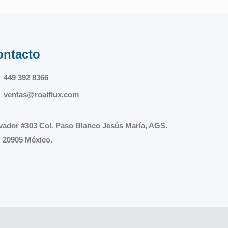
ontacto
449 392 8366
ventas@roalflux.com
vador #303 Col. Paso Blanco Jesús María, AGS.
 20905 México.