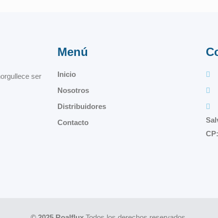
Menú
C
Inicio
orgullece ser
Nosotros
Distribuidores
Sal
Contacto
CP:
© 2025 Roalflux
Todos los derechos reservados.