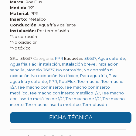
Marca:
RoalFlux
Medida:
1/2″
Material:
PPR
Inserto:
Metálico
Conducción:
Agua fría y caliente
Instalación:
Por termofusión
*No corrosión
*No oxidación
*No tóxico
SKU:
36637
Categoría:
PPR
Etiquetas:
36637
,
Agua caliente
,
Agua fría
,
Fácil instalación
,
Instalación breve
,
Instalación
sencilla
,
Modelo 36637
,
No corrosión
,
No corrosión ni
oxidación
,
No oxidación
,
No tóxico
,
Para agua fría
,
Para
agua fría y caliente
,
PPR
,
RoalFlux
,
Tee macho
,
Tee macho
1/2"
,
Tee macho con inserto
,
Tee macho con inserto
metálico
,
Tee macho con inserto metálico 1/2"
,
Tee macho
con inserto metálico de 1/2"
,
Tee macho de 1/2"
,
Tee macho
inserto
,
Tee macho inserto metalico
,
Termofusión
FICHA TÉCNICA