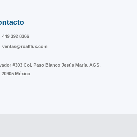
ontacto
449 392 8366
ventas@roalflux.com
vador #303 Col. Paso Blanco Jesús María, AGS.
 20905 México.