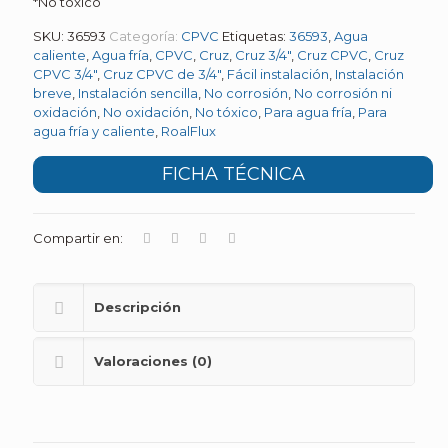
*No tóxico
SKU:
36593
Categoría:
CPVC
Etiquetas:
36593
,
Agua
caliente
,
Agua fría
,
CPVC
,
Cruz
,
Cruz 3/4"
,
Cruz CPVC
,
Cruz
CPVC 3/4"
,
Cruz CPVC de 3/4"
,
Fácil instalación
,
Instalación
breve
,
Instalación sencilla
,
No corrosión
,
No corrosión ni
oxidación
,
No oxidación
,
No tóxico
,
Para agua fría
,
Para
agua fría y caliente
,
RoalFlux
FICHA TÉCNICA
Compartir en:
Descripción
Valoraciones (0)