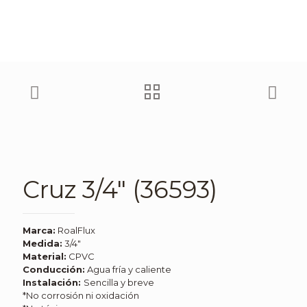
Cruz 3/4″ (36593)
Marca:
RoalFlux
Medida:
3/4″
Material:
CPVC
Conducción:
Agua fría y caliente
Instalación:
Sencilla y breve
*No corrosión ni oxidación