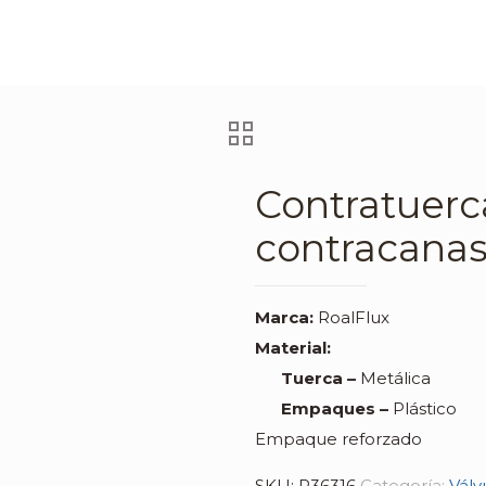
Contratuerc
contracanas
Marca:
RoalFlux
Material:
Tuerca –
Metálica
Empaques –
Plástico
Empaque reforzado
SKU:
R36316
Categoría:
Válv