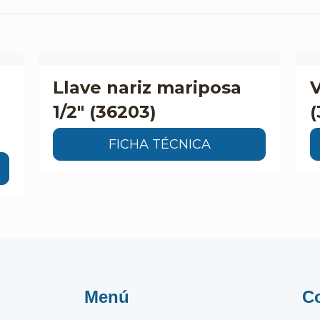
Llave nariz mariposa
V
1/2″ (36203)
(
FICHA TÉCNICA
Menú
C