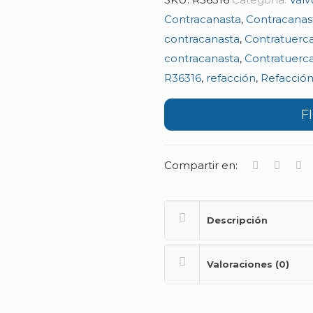
Contracanasta
,
Contracanas
contracanasta
,
Contratuerca
contracanasta
,
Contratuerca
R36316
,
refacción
,
Refacción
F
Compartir en:
Descripción
Valoraciones (0)