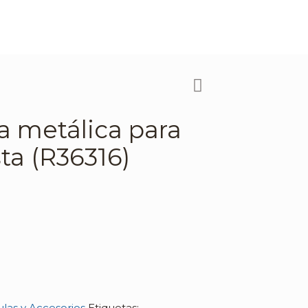
a metálica para
ta (R36316)
ulas y Accesorios
Etiquetas: