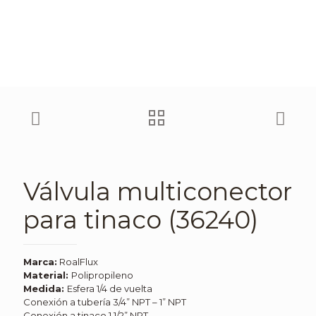
Válvula multiconector
para tinaco (36240)
Marca:
RoalFlux
Material:
Polipropileno
Medida:
Esfera 1/4 de vuelta
Conexión a tubería 3/4” NPT – 1” NPT
Conexión a tinaco 1 1/2” NPT