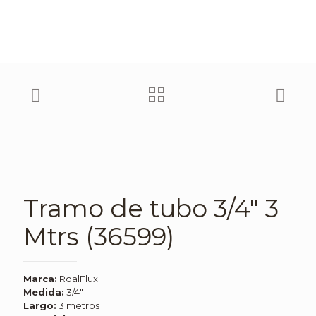
Tramo de tubo 3/4″ 3
Mtrs (36599)
Marca:
RoalFlux
Medida:
3/4″
Largo:
3 metros