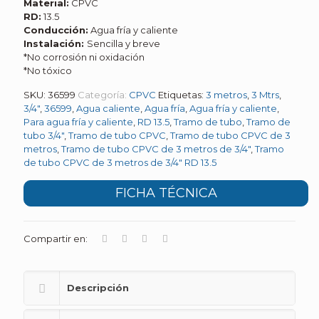
Material:
CPVC
RD:
13.5
Conducción:
Agua fría y caliente
Instalación:
Sencilla y breve
*No corrosión ni oxidación
*No tóxico
SKU:
36599
Categoría:
CPVC
Etiquetas:
3 metros
,
3 Mtrs
,
3/4"
,
36599
,
Agua caliente
,
Agua fría
,
Agua fría y caliente
,
Para agua fría y caliente
,
RD 13.5
,
Tramo de tubo
,
Tramo de
tubo 3/4"
,
Tramo de tubo CPVC
,
Tramo de tubo CPVC de 3
metros
,
Tramo de tubo CPVC de 3 metros de 3/4"
,
Tramo
de tubo CPVC de 3 metros de 3/4" RD 13.5
FICHA TÉCNICA
Compartir en:
Descripción