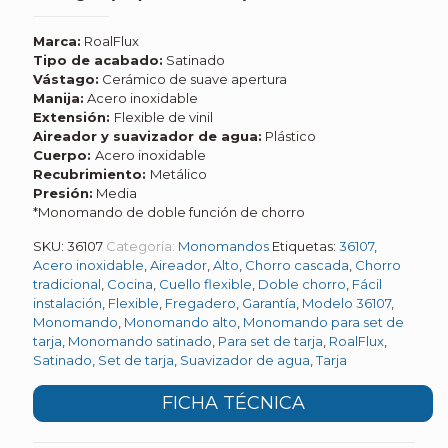
Marca:
RoalFlux
Tipo de acabado:
Satinado
Vástago:
Cerámico de suave apertura
Manija:
Acero inoxidable
Extensión:
Flexible de vinil
Aireador y suavizador de agua:
Plástico
Cuerpo:
Acero inoxidable
Recubrimiento:
Metálico
Presión:
Media
*Monomando de doble función de chorro
SKU:
36107
Categoría:
Monomandos
Etiquetas:
36107
,
Acero inoxidable
,
Aireador
,
Alto
,
Chorro cascada
,
Chorro
tradicional
,
Cocina
,
Cuello flexible
,
Doble chorro
,
Fácil
instalación
,
Flexible
,
Fregadero
,
Garantía
,
Modelo 36107
,
Monomando
,
Monomando alto
,
Monomando para set de
tarja
,
Monomando satinado
,
Para set de tarja
,
RoalFlux
,
Satinado
,
Set de tarja
,
Suavizador de agua
,
Tarja
FICHA TÉCNICA