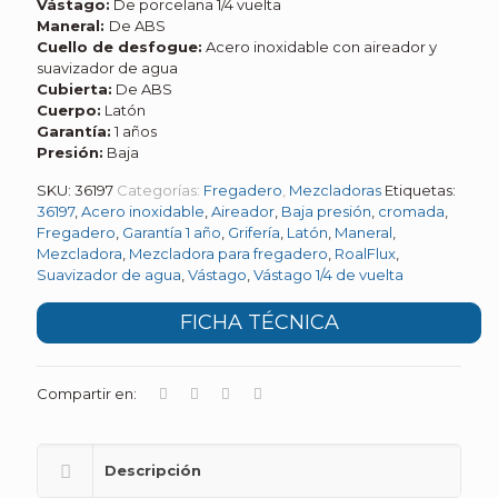
Vástago:
De porcelana 1/4 vuelta
Maneral:
De ABS
Cuello de desfogue:
Acero inoxidable con aireador y
suavizador de agua
Cubierta:
De ABS
Cuerpo:
Latón
Garantía:
1 años
Presión:
Baja
SKU:
36197
Categorías:
Fregadero
,
Mezcladoras
Etiquetas:
36197
,
Acero inoxidable
,
Aireador
,
Baja presión
,
cromada
,
Fregadero
,
Garantía 1 año
,
Grifería
,
Latón
,
Maneral
,
Mezcladora
,
Mezcladora para fregadero
,
RoalFlux
,
Suavizador de agua
,
Vástago
,
Vástago 1/4 de vuelta
FICHA TÉCNICA
Compartir en:
Descripción