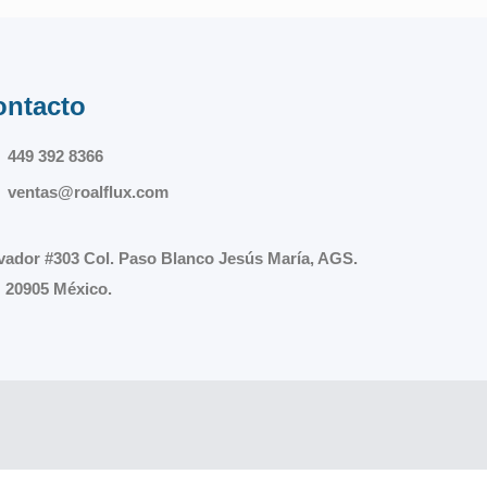
ontacto
449 392 8366
ventas@roalflux.com
vador #303 Col. Paso Blanco Jesús María, AGS.
 20905 México.