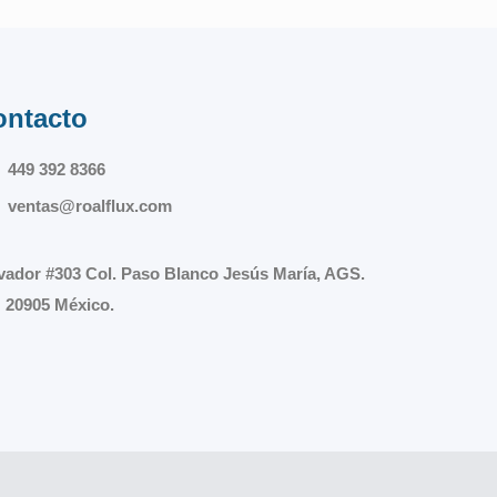
ontacto
449 392 8366
ventas@roalflux.com
vador #303 Col. Paso Blanco Jesús María, AGS.
 20905 México.