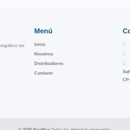
Menú
C
Inicio
orgullece ser
Nosotros
Distribuidores
Sal
Contacto
CP:
© 2025 Roalflux
Todos los derechos reservados.