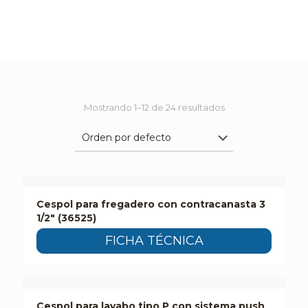
Mostrando 1–12 de 24 resultados
Cespol para fregadero con contracanasta 3
1/2″ (36525)
FICHA TÉCNICA
Cespol para lavabo tipo P con sistema push