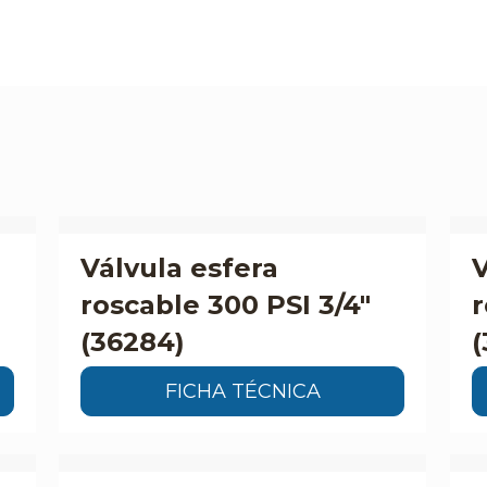
Válvula esfera
V
roscable 300 PSI 3/4″
r
(36284)
(
FICHA TÉCNICA