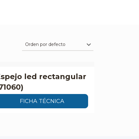
spejo led rectangular
71060)
FICHA TÉCNICA