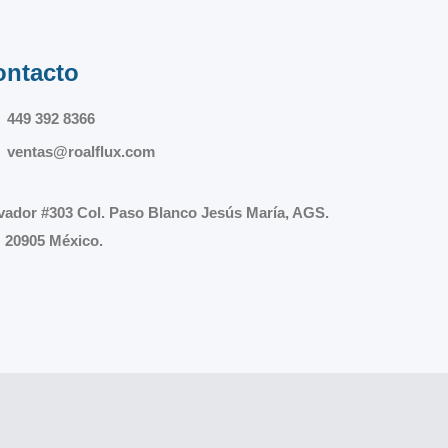
ontacto
449 392 8366
ventas@roalflux.com
vador #303 Col. Paso Blanco Jesús María, AGS.
 20905 México.