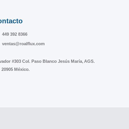
ontacto
449 392 8366
ventas@roalflux.com
vador #303 Col. Paso Blanco Jesús María, AGS.
 20905 México.