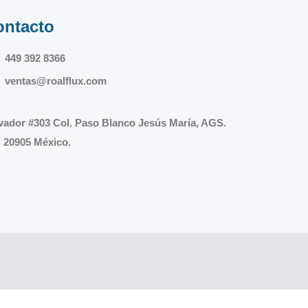
ontacto
449 392 8366
ventas@roalflux.com
vador #303 Col. Paso Blanco Jesús María, AGS.
 20905 México.