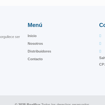
Menú
C
Inicio
orgullece ser
Nosotros
Distribuidores
Sal
Contacto
CP:
© 2025 Roalflux
Todos los derechos reservados.