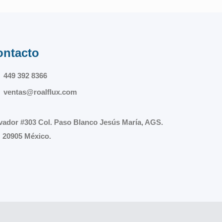
ontacto
449 392 8366
ventas@roalflux.com
vador #303 Col. Paso Blanco Jesús María, AGS.
 20905 México.