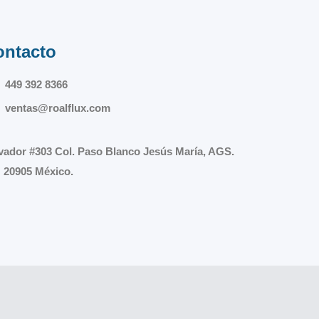
ontacto
449 392 8366
ventas@roalflux.com
vador #303 Col. Paso Blanco Jesús María, AGS.
 20905 México.