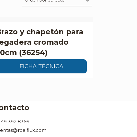
razo y chapetón para
regadera cromado
50cm (36254)
FICHA TÉCNICA
ontacto
449 392 8366
ventas@roalflux.com