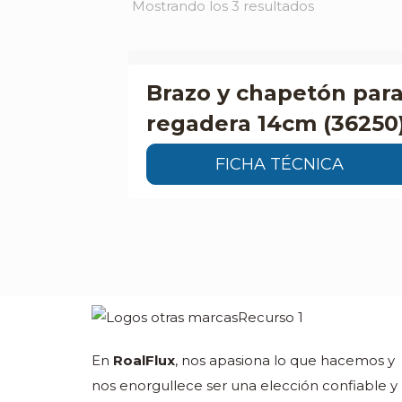
Mostrando los 3 resultados
Brazo y chapetón par
regadera 14cm (36250
FICHA TÉCNICA
En
RoalFlux
, nos apasiona lo que hacemos y
nos enorgullece ser una elección confiable y