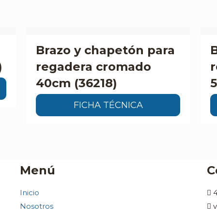
a
Brazo y chapetón para
B
)
regadera cromado
40cm (36218)
FICHA TÉCNICA
Menú
C
Inicio
Nosotros