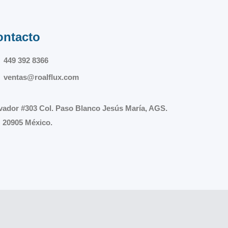
ontacto
449 392 8366
ventas@roalflux.com
vador #303 Col. Paso Blanco Jesús María, AGS.
 20905 México.