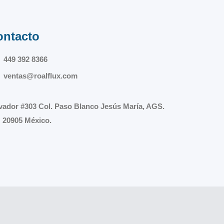
ontacto
449 392 8366
ventas@roalflux.com
vador #303 Col. Paso Blanco Jesús María, AGS.
 20905 México.