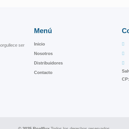
Menú
C
Inicio
orgullece ser
Nosotros
Distribuidores
Sal
Contacto
CP:
© 2025 Roalflux
Todos los derechos reservados.