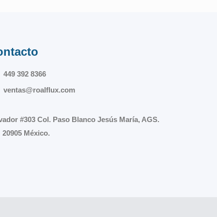
ontacto
449 392 8366
ventas@roalflux.com
vador #303 Col. Paso Blanco Jesús María, AGS.
 20905 México.