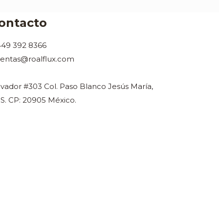
ontacto
449 392 8366
ventas@roalflux.com
lvador #303 Col. Paso Blanco Jesús María,
S. CP: 20905 México.