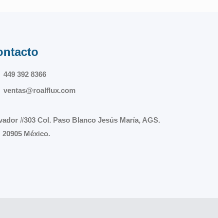
ontacto
449 392 8366
ventas@roalflux.com
vador #303 Col. Paso Blanco Jesús María, AGS.
 20905 México.