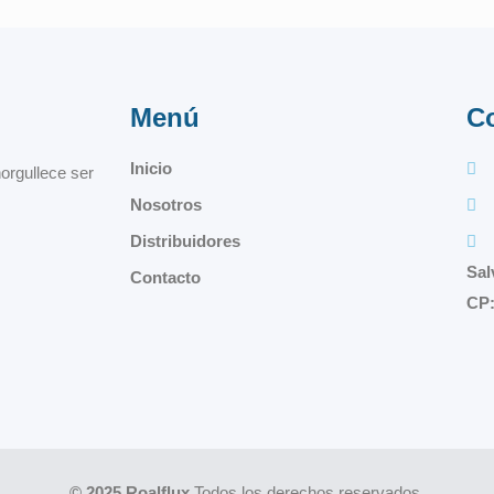
Menú
C
Inicio
orgullece ser
Nosotros
Distribuidores
Sal
Contacto
CP:
© 2025 Roalflux
Todos los derechos reservados.