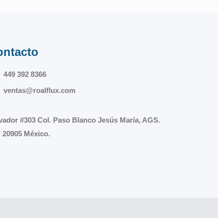
ontacto
449 392 8366
ventas@roalflux.com
vador #303 Col. Paso Blanco Jesús María, AGS.
 20905 México.