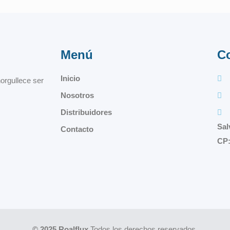
Menú
C
Inicio
orgullece ser
Nosotros
Distribuidores
Sal
Contacto
CP:
© 2025 Roalflux
Todos los derechos reservados.