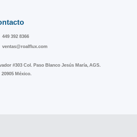
ontacto
449 392 8366
ventas@roalflux.com
vador #303 Col. Paso Blanco Jesús María, AGS.
 20905 México.