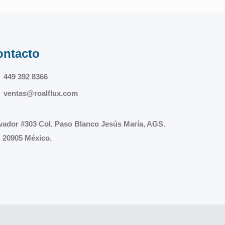
ontacto
449 392 8366
ventas@roalflux.com
vador #303 Col. Paso Blanco Jesús María, AGS.
 20905 México.