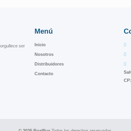
Menú
C
Inicio
orgullece ser
Nosotros
Distribuidores
Sal
Contacto
CP:
© 2025 Roalflux
Todos los derechos reservados.